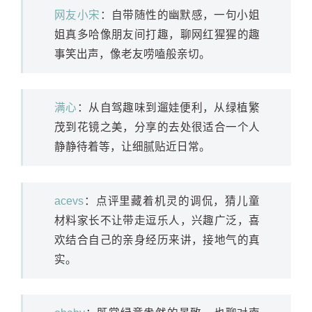
网友小宋
：自带随性的幽默感，一句小姐
姐真多哈像朋友间打趣，聊网红猩猩的趣
事笑出声，像老友唠嗑般亲切。
满心
：从自驾趣味到遛娃便利，从绿植繁
茂到花镜之美，分享的去处很适合一个人
静静待着等，让细腻贴近日常。
acevs
：点评里藏着机灵的调侃，猜儿童
材料家长不让带走逗乐人，兴趣广泛，喜
欢结合自己的亲身经历来讲，接地气的真
实。