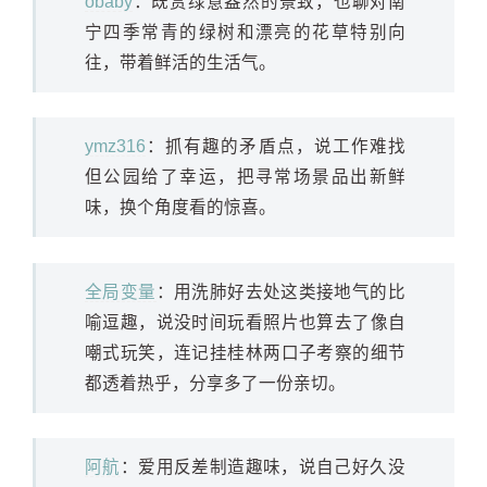
obaby
：既赏绿意盎然的景致，也聊对南
宁四季常青的绿树和漂亮的花草特别向
往，带着鲜活的生活气。
ymz316
：抓有趣的矛盾点，说工作难找
但公园给了幸运，把寻常场景品出新鲜
味，换个角度看的惊喜。
全局变量
：用洗肺好去处这类接地气的比
喻逗趣，说没时间玩看照片也算去了像自
嘲式玩笑，连记挂桂林两口子考察的细节
都透着热乎，分享多了一份亲切。
阿航
：爱用反差制造趣味，说自己好久没