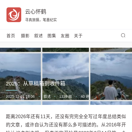
云心怀鹤
寻真旅摄，笔墨纪实
首页
摄影
叙述
图集
友圈
关于
2025：从草稿箱到收件箱
2025-12-21 18:06
•
叙述
•
1339 阅
•
40 评
距离2026年还有11天，还没有完完全全写过年度总结类似
的文章，或许自认为还没有那么多可描述的。从2016年开