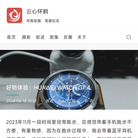
云心怀鹤
寻真旅摄，笔墨纪实
首页
摄影
叙述
图集
友圈
关于
好物体验：HUAWEI WATCH GT 4
2024-06-18 10:57
叙述
6293 阅
41 评
•
•
•
2023年11月一段时间里经常跑步，总感觉带着手机跑步不
方便，有重物感，因为在跑步过程中，我会带着蓝牙耳机