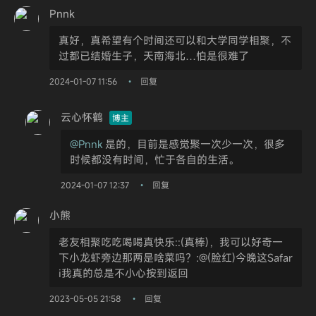
Pnnk
真好，真希望有个时间还可以和大学同学相聚，不
过都已结婚生子，天南海北…怕是很难了
2024-01-07 11:56
回复
•
云心怀鹤
博主
@Pnnk
是的，目前是感觉聚一次少一次，很多
时候都没有时间，忙于各自的生活。
2024-01-07 12:37
回复
•
小熊
老友相聚吃吃喝喝真快乐::(真棒)，我可以好奇一
下小龙虾旁边那两是啥菜吗？:@(脸红)今晚这Safar
i我真的总是不小心按到返回
2023-05-05 21:58
回复
•