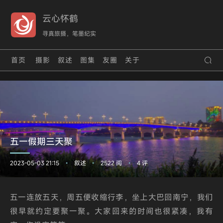
云心怀鹤
寻真旅摄，笔墨纪实
首页
摄影
叙述
图集
友圈
关于
五一假期三天聚
2023-05-03 21:15
叙述
2522 阅
4 评
•
•
•
五一连放五天，周五便收缩行李，坐上大巴回南宁，我们
很早就约定要聚一聚。大家回来的时间也很紧凑，我有