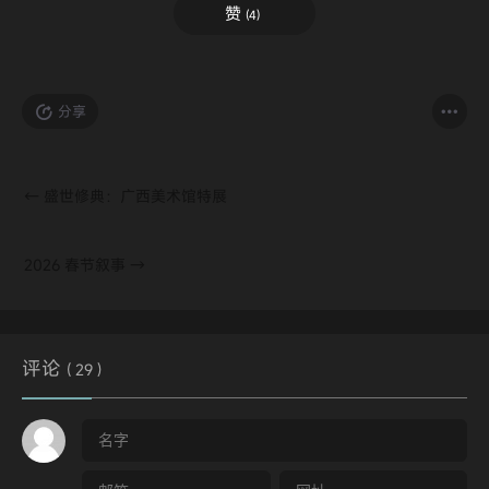
赞
(
4
)
分享
←
盛世修典：广西美术馆特展
2026 春节叙事
→
评论
( 29 )