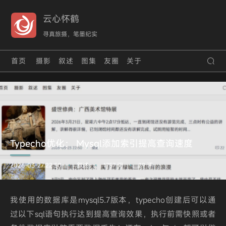
云心怀鹤
寻真旅摄，笔墨纪实
首页
摄影
叙述
图集
友圈
关于
Typecho优化： Mysql添加索引提高查询速度
2026-03-27 22:50
叙述
1757 阅
29 评
•
•
•
我使用的数据库是mysql5.7版本，typecho创建后可以通
过以下sql语句执行达到提高查询效果，执行前需快照或者