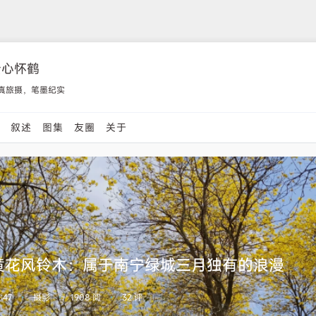
云心怀鹤
真旅摄，笔墨纪实
影
叙述
图集
友圈
关于
黄花风铃木：属于南宁绿城三月独有的浪漫
:47
摄影
1908 阅
32 评
•
•
•