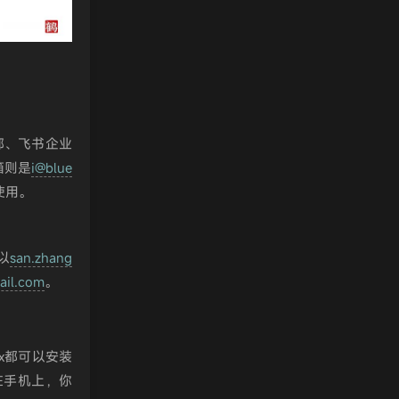
。
邮、飞书企业
箱则是
i@blue
使用。
以
san.zhang
il.com
。
fox都可以安装
在手机上，你