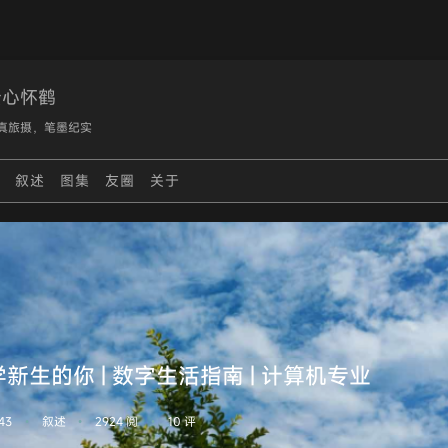
云心怀鹤
真旅摄，笔墨纪实
影
叙述
图集
友圈
关于
新生的你 | 数字生活指南 | 计算机专业
:43
叙述
2924 阅
10 评
•
•
•