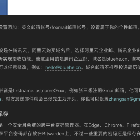
置添加：英文邮箱帐号/foxmail邮箱帐号，设置属于你的个性邮箱
般是在腾讯云，阿里云购买域名后，选择阿里云企业邮、腾讯企业
实现接收功能。他这里用的是腾讯企业邮，域名是bluehe.cn，邮
i可以任意修改，例如：
hello@bluehe.cn
。域名邮箱不推荐投递简历
是firstname.lastname@xxx，例如张三想注册Gmail邮箱，他可
m
，对方发送邮件就会已张先生为开头，你也可以设置
zhangsan@gma
保存
en 是一个安全且免费的跨平台密码管理器。在Edge、Chrome、Fire
多平台密码都存放在Bitwarden上，不过一些重要的密码还是保存