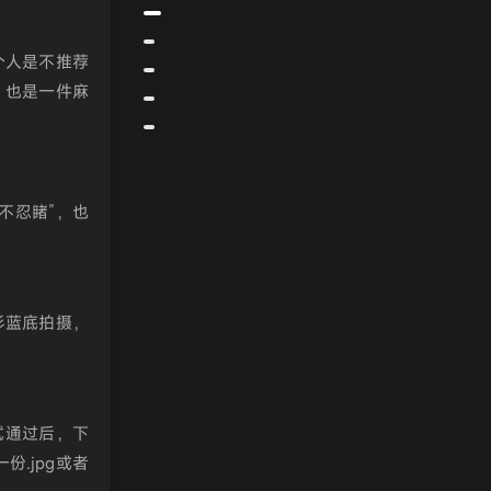
个人是不推荐
，也是一件麻
不忍睹”，也
衫蓝底拍摄，
试通过后，下
.jpg或者