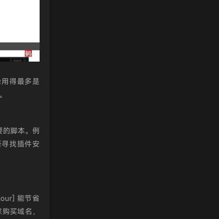
台用得最多是
]。
要的脚本。例
新寻找插件安
lour] 能节省
您购买域名，