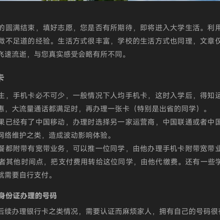
的圆满结束，填好志愿，您是否有所期待，即将进入大学生活。利
微不足道的经验。生活方式很丰富，学校的生活方式也同理，文章
飞速流逝，与您真实感受会略有所不同。
卡
生，手机卡必不可少，一般情况下人均手机卡，这时入学后，得知
惠，大流量通话都满足时，再办理一张卡（特别是出省的同学）。
果已经有了中国移动，办理时选择另一家运营商，中国联通或者中
网络维护之类，造成波动影响体验。
餐都附带有宽带业务，可以推一位同学，由他办理手机卡附带宽带
或者其他时间点，把支付费用转给这位同学，由他代缴费。还有一些
就需要自行支付。
己身份证办理的号码
后续办理银行卡之类情况，需要认证而麻烦家人，拥有自己的号码很