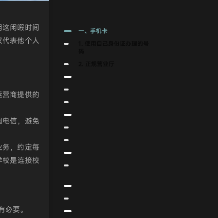
用这闲暇时间
一、手机卡
仅代表他个人
1. 使用自己身份证办理的号
码
2. 正规营业厅
运营商提供的
国电信，避免
业务，约定每
学校是连接校
有必要。