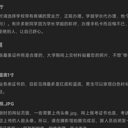
业厅
时请选择学校带有商铺的营业厅，正规办理。学姐学长代办理，他
利）。有许多新同学因为学长学姐的称呼，办理手机卡而后悔不已
拒绝别人，让自己舒心。
照
张最美证件照是合理的，大学期间上交材料贴着您的照片，不想“惨
择蓝底1寸
贴各类证书的，目前见得最多是红底和蓝底，男生可以穿搭白色衬
轻。
照.JPG
册时的网站页面，一些需要上传头像.jpg，网上报考证书也是，考
您上传的人脸头像。所以，请在摄影馆拍摄完成后，跟人员说明发一份