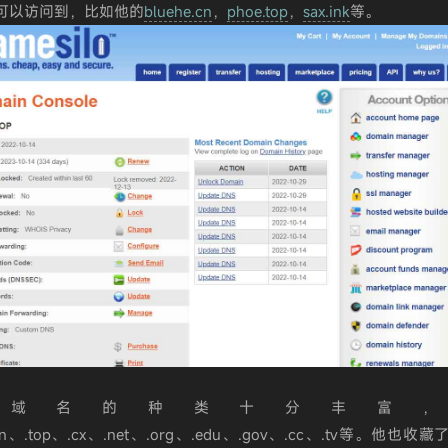
可以访问到，比如他的
bluehe.cn
，
phoe.top
，
sax.ink
等。
级域名的种类十分丰富，
cn、.top、.cx、.net、.org、.edu、.gov、.cc、.tv等。他也