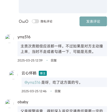
OωO
发表评论
隐私评论
ymz316
主责次责赔偿应该都一样。不过如果是对方主动撞
上来，当时不走或者勾通一下，可能是无责。
2025-03-25 12:39
回复
•
云心怀鹤
博主
@ymz316
是呀，吃了这方面的亏。
2025-03-25 12:46
回复
•
obaby
父亲报警追查，得知深入追究交通责任需要一定的