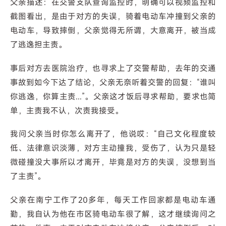
父亲描述：在交警支队查询监控时，明确可以视频监控和
截图看出，是由于对方的失误，骑着电动车冲撞到父亲的
电动车，导致摔倒，父亲觉得无所谓，大意离开，被当成
了逃逸担主责。
事后对方去医院治疗，也寻求上了交警帮助，去年的交通
事故到如今下达了结论，父亲无奈听着交警的回复：“谁叫
你逃逸，你算主责...”。父亲这才饭后寻求帮助，要求也简
单，主责我不认，次责我接受。
我问父亲当时你怎么离开了，他说哎：“自己文化程度较
低、法律意识淡薄，对方主动撞我，受伤了，认为只是轻
微碰撞没大事所以才离开，毕竟是对方的失误，没想到当
了主责”。
父亲在南宁工作了20多年，每天工作回家都是电动车通
勤，我自认为他在市区骑电动车很了解，这才继续询问之