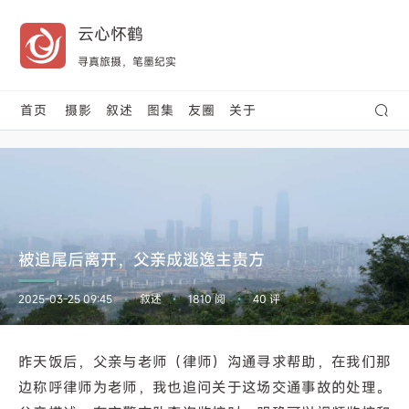
云心怀鹤
寻真旅摄，笔墨纪实
首页
摄影
叙述
图集
友圈
关于
被追尾后离开，父亲成逃逸主责方
2025-03-25 09:45
叙述
1810 阅
40 评
•
•
•
昨天饭后，父亲与老师（律师）沟通寻求帮助，在我们那
边称呼律师为老师，我也追问关于这场交通事故的处理。