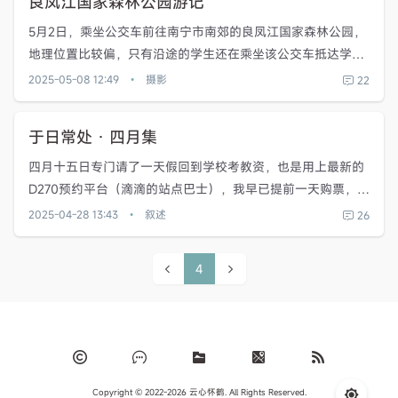
良凤江国家森林公园游记
5月2日，乘坐公交车前往南宁市南郊的良凤江国家森林公园，
地理位置比较偏，只有沿途的学生还在乘坐该公交车抵达学
院。 我是中午抵达的，天气炎热，售票口已经关闭，我还以为
2025-05-08 12:49
摄影
22
•
不开了，前往检票口时旁边的办公室内仅有一位工作人员在值
班，连入园的机子...
于日常处 · 四月集
四月十五日专门请了一天假回到学校考教资，也是用上最新的
D270预约平台（滴滴的站点巴士），我早已提前一天购票，选
择了比较实惠的七元九点区间发车票，预计行驶58分钟的路
2025-04-28 13:43
叙述
26
•
程，可以查看实景图的上车地点，发车前30分钟还有车辆定
位，都不担心错...
4
Copyright © 2022-2026 云心怀鹤. All Rights Reserved.