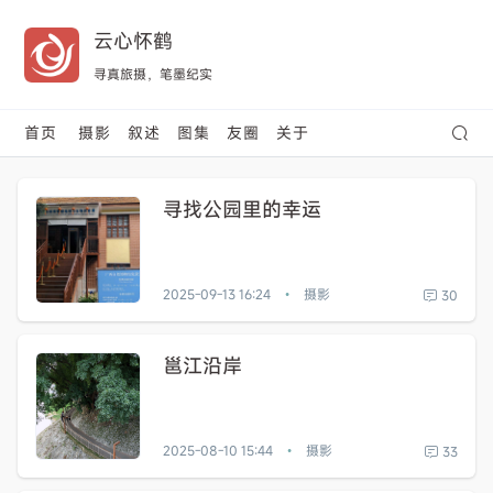
云心怀鹤
寻真旅摄，笔墨纪实
首页
摄影
叙述
图集
友圈
关于
寻找公园里的幸运
2025-09-13 16:24
摄影
30
•
邕江沿岸
2025-08-10 15:44
摄影
33
•