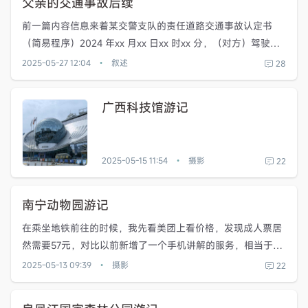
父亲的交通事故后续
前一篇内容信息来着某交警支队的责任道路交通事故认定书
（简易程序）2024 年xx 月xx 日xx 时xx 分，（对方）驾驶南
宁xxx 旧国标二轮电动自行车，沿平乐大道辅道北往南行驶至
2025-05-27 12:04
叙述
28
•
南宁市良庆区平乐大道平江路口时，与前方同向行驶的（父...
广西科技馆游记
2025-05-15 11:54
摄影
22
•
南宁动物园游记
在乘坐地铁前往的时候，我先看美团上看价格，发现成人票居
然需要57元，对比以前新增了一个手机讲解的服务，相当于多
花7元购买该服务，而且是捆绑的，不能只购买门票，而在微
2025-05-13 09:39
摄影
22
•
信公众号搜索南宁动物园，官方跳转线上购票的同程旅行就是
成人是50元/人...