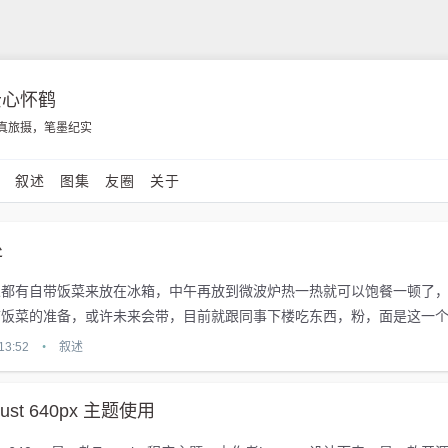
云心怀鹤
真旅摄，笔墨纪实
影
叙述
图集
友圈
关于
处
人都有自带饭菜来放在冰箱，中午再放到微波炉热一热就可以饱餐一顿了
带饭菜的准备，或许未来会带，目前就跟同事下楼吃东西，粉，面是这一
最多的食物。[fotos] [/fotos] 每次来都排长队到门口，...
13:52
•
叙述
 Just 640px 主题使用