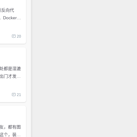
进行反向代
Docker搭
20
到处都是湿漉
出门才发现
21
博友，都有图
这个，装饰