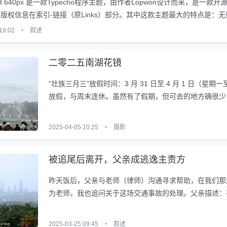
 Just 640px 是一款Typecho程序主题，由作者Lopwon设计而来，是一款
版权信息在索引-链接（原Links）部分。其中这款主题最大的特点是：
轮阀值我设置为10，...
18:02
•
叙述
二零二五南湖花镜
“壮族三月三”放假时间：3 月 31 日至 4 月 1 日（星期
放假，与周末连休。虽然有了假期，但可去的地方确很少
月三官方主场在民歌...
2025-04-05 10:25
•
摄影
被追尾后离开，父亲成逃逸主责方
昨天饭后，父亲与老师（律师）沟通寻求帮助，在我们那
为老师，我也追问关于这场交通事故的处理。父亲描述：
查询监控时，明确可以视频监控和截图...
2025-03-25 09:45
•
叙述