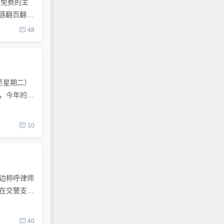
开源免费的主
无感翻页翻篇
48
一至星期二）
，今年的三
10
边称呼律师
在交警支队
40