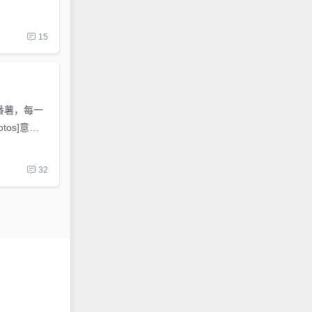
15
番薯，每一
32