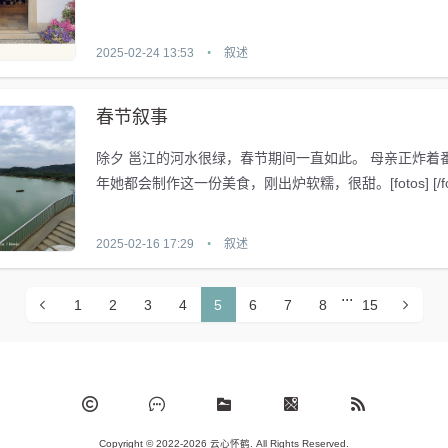
文章显示，下面是效果图，在...
2025-02-24 13:53
•
叙述
春节叙事
除夕 邕江的河水很绿，春节期间一直如此。 母亲正炸着
年她都会制作这一份美食，刚出炉软糯，很甜。[fotos] [/fotos]意外
发现手机的支...
2025-02-16 17:29
•
叙述
...
1
2
3
4
5
6
7
8
15
Copyright © 2022-2026 云心怀鹤. All Rights Reserved.