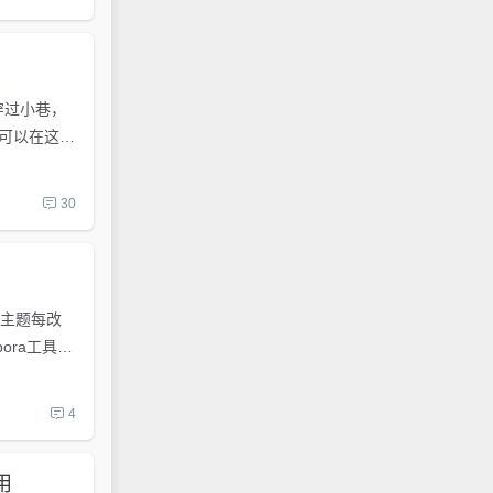
穿过小巷，
可以在这里
30
改主题每改
ora工具，
4
用